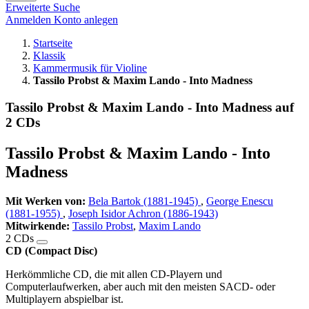
Erweiterte Suche
Anmelden
Konto anlegen
Startseite
Klassik
Kammermusik für Violine
Tassilo Probst & Maxim Lando - Into Madness
Tassilo Probst & Maxim Lando - Into Madness auf
2 CDs
Tassilo Probst & Maxim Lando - Into
Madness
Mit Werken von:
Bela Bartok (1881-1945)
,
George Enescu
(1881-1955)
,
Joseph Isidor Achron (1886-1943)
Mitwirkende:
Tassilo Probst
,
Maxim Lando
2 CDs
CD (Compact Disc)
Herkömmliche CD, die mit allen CD-Playern und
Computerlaufwerken, aber auch mit den meisten SACD- oder
Multiplayern abspielbar ist.