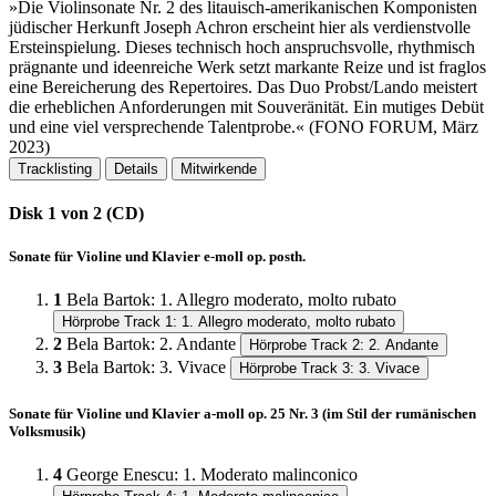
»Die Violinsonate Nr.​ 2 des litauisch-amerikanischen Komponisten
jüdischer Herkunft Joseph Achron erscheint hier als verdienstvolle
Ersteinspielung.​ Dieses technisch hoch anspruchsvolle, rhythmisch
prägnante und ideenreiche Werk setzt markante Reize und ist fraglos
eine Bereicherung des Repertoires.​ Das Duo Probst/Lando meistert
die erheblichen Anforderungen mit Souveränität.​ Ein mutiges Debüt
und eine viel versprechende Talentprobe.​« (FONO FORUM, März
2023)
Tracklisting
Details
Mitwirkende
Disk 1 von 2 (CD)
Sonate für Violine und Klavier e-moll op. posth.
1
Bela Bartok
:
1. Allegro moderato, molto rubato
Hörprobe Track 1: 1. Allegro moderato, molto rubato
2
Bela Bartok
:
2. Andante
Hörprobe Track 2: 2. Andante
3
Bela Bartok
:
3. Vivace
Hörprobe Track 3: 3. Vivace
Sonate für Violine und Klavier a-moll op. 25 Nr. 3 (im Stil der rumänischen
Volksmusik)
4
George Enescu
:
1. Moderato malinconico