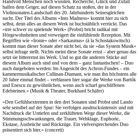
Handvoll Menschen noch wussten.​ Recherche, Glück und Zufall
halfen dem Geiger, auf diesen Schatz zu stoßen, der in der
Violinsonaten-Landschaft des 20.​ Jahrhunderts Seinesgleichen
sucht.​ Der Titel des Albums »Into Madness« kommt hier zu sich
selbst, denn alles an diesem Werk ist buchstäblich verrückt.​ Das
»irre schwer zu spielende Werk« (Probst) bricht radikal mit
Hörgewohnheiten und verweigert die einfühlende Rezeption.​ Mit
Begriffen wie »Ironie« oder »Sarkasmus« (à la Schostakowitsch)
kommt man dieser Sonate aber nicht bei, da sie »das System Musik«
selbst infrage stellt.​ Nichts meint diese Sonate ernst – aber genau das
setzt sie bitterernst ins Werk.​ Und so gut die anderen Stücke auf
diesem Album auch sind und von dem – ganz fantastischen! – Duo
auch dargeboten werden: Im Angesicht des Achron-Fundes – ein
kammermusikalischer Cullinan-Diamant, wie man ihn höchstens alle
20 Jahre einmal findet – verblassen hier sogar die Werke von Bartók
und Enescu zu gewöhnlichen, wenn auch scharf geschliffenen
Edelsteinen.​« (Musik & Theater, Burkhard Schäfer)
»Den Gefühlsextremen in den drei Sonaten sind Probst und Lando
sehr sensibel auf der Spur: Sie verfolgen ausdrucksintensiv und mit
Nachdruck die Untiefen und zerklüfteten Wege dieser Werke, die
Stimmungsschwankungen, die Trauer, Wehklage, Euphorie,
Ekstase, Ausbrüche und Rückzüge.​ Ein vielversprechendes Duo
präsentiert sich hier.​« (concerti)