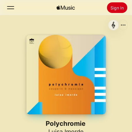
Sign In
Search
Home
New
Install Apple Music
Radio
Polychromie
Luisa Imorde