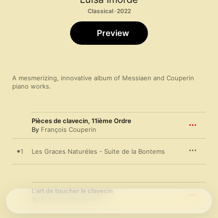
Classical · 2022
Preview
A mesmerizing, innovative album of Messiaen and Couperin 
piano works.
Pièces de clavecin, 11ième Ordre
By
François Couperin
1
Les Graces Naturéles - Suite de la Bontems
L'art de toucher le clavecin
By
François Couperin