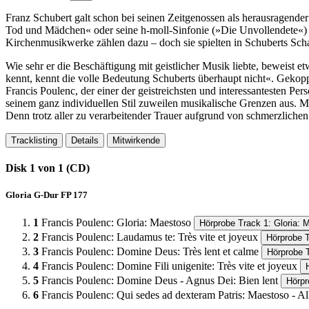
Franz Schubert galt schon bei seinen Zeitgenossen als herausragender
Tod und Mädchen« oder seine h-moll-Sinfonie (»Die Unvollendete«) s
Kirchenmusikwerke zählen dazu – doch sie spielten in Schuberts Sch
Wie sehr er die Beschäftigung mit geistlicher Musik liebte, beweist et
kennt, kennt die volle Bedeutung Schuberts überhaupt nicht«. Geko
Francis Poulenc, der einer der geistreichsten und interessantesten Pe
seinem ganz individuellen Stil zuweilen musikalische Grenzen aus. 
Denn trotz aller zu verarbeitender Trauer aufgrund von schmerzlichen
Tracklisting
Details
Mitwirkende
Disk 1 von 1 (CD)
Gloria G-Dur FP 177
1
Francis Poulenc
:
Gloria: Maestoso
Hörprobe Track 1: Gloria: 
2
Francis Poulenc
:
Laudamus te: Très vite et joyeux
Hörprobe T
3
Francis Poulenc
:
Domine Deus: Très lent et calme
Hörprobe 
4
Francis Poulenc
:
Domine Fili unigenite: Très vite et joyeux
5
Francis Poulenc
:
Domine Deus - Agnus Dei: Bien lent
Hörpr
6
Francis Poulenc
:
Qui sedes ad dexteram Patris: Maestoso - Al