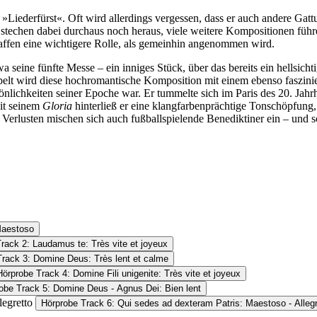
 »Liederfürst«. Oft wird allerdings vergessen, dass er auch andere Ga
techen dabei durchaus noch heraus, viele weitere Kompositionen führe
affen eine wichtigere Rolle, als gemeinhin angenommen wird.
wa seine fünfte Messe – ein inniges Stück, über das bereits ein hellsicht
ppelt wird diese hochromantische Komposition mit einem ebenso faszi
rsönlichkeiten seiner Epoche war. Er tummelte sich im Paris des 20. Jah
Mit seinem
Gloria
hinterließ er eine klangfarbenprächtige Tonschöpfung,
 Verlusten mischen sich auch fußballspielende Benediktiner ein – und 
Maestoso
rack 2: Laudamus te: Très vite et joyeux
Track 3: Domine Deus: Très lent et calme
Hörprobe Track 4: Domine Fili unigenite: Très vite et joyeux
obe Track 5: Domine Deus - Agnus Dei: Bien lent
legretto
Hörprobe Track 6: Qui sedes ad dexteram Patris: Maestoso - Allegr