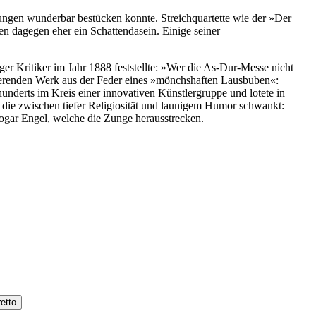
ttungen wunderbar bestücken konnte. Streichquartette wie der »Der
n dagegen eher ein Schattendasein. Einige seiner
iger Kritiker im Jahr 1888 feststellte: »Wer die As-Dur-Messe nicht
nierenden Werk aus der Feder eines »mönchshaften Lausbuben«:
rhunderts im Kreis einer innovativen Künstlergruppe und lotete in
 die zwischen tiefer Religiosität und launigem Humor schwankt:
sogar Engel, welche die Zunge herausstrecken.
etto