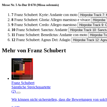
Messe Nr. 5 As-Dur D 678 (Missa solemnis)
7
Franz Schubert
:
Kyrie: Andante con moto
Hörprobe Track 7: 
8
Franz Schubert
:
Gloria: Allegro maestoso e vivace
Hörprobe 
9
Franz Schubert
:
Credo: Allegro maestoso
Hörprobe Track 9: 
10
Franz Schubert
:
Sanctus: Andante
Hörprobe Track 10: Sanct
11
Franz Schubert
:
Benedictus: Andante con moto
Hörprobe Tr
12
Franz Schubert
:
Agnus Dei: Adagio
Hörprobe Track 12: Agn
Mehr von Franz Schubert
Franz Schubert
Sämtliche Streichquartette
(2)
Wir können nicht sicherstellen, dass die Bewertungen von solc