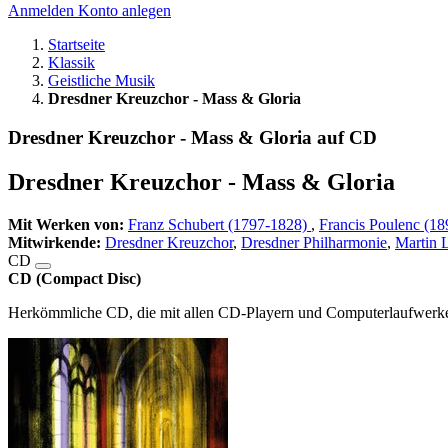
Anmelden
Konto anlegen
Startseite
Klassik
Geistliche Musik
Dresdner Kreuzchor - Mass & Gloria
Dresdner Kreuzchor - Mass & Gloria auf CD
Dresdner Kreuzchor - Mass & Gloria
Mit Werken von:
Franz Schubert (1797-1828)
,
Francis Poulenc (1
Mitwirkende:
Dresdner Kreuzchor
,
Dresdner Philharmonie
,
Martin 
CD
CD (Compact Disc)
Herkömmliche CD, die mit allen CD-Playern und Computerlaufwerken,