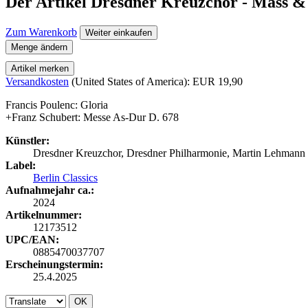
Der Artikel
Dresdner Kreuzchor - Mass &
Zum Warenkorb
Weiter einkaufen
Menge ändern
Artikel merken
Versandkosten
(United States of America): EUR 19,90
Francis Poulenc: Gloria
+Franz Schubert: Messe As-Dur D. 678
Künstler:
Dresdner Kreuzchor, Dresdner Philharmonie, Martin Lehmann
Label:
Berlin Classics
Aufnahmejahr ca.:
2024
Artikelnummer:
12173512
UPC/EAN:
0885470037707
Erscheinungstermin:
25.4.2025
OK