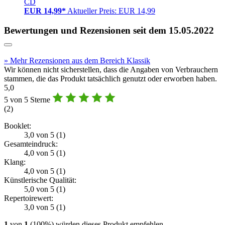
CD
EUR 14,99*
Aktueller Preis: EUR 14,99
Bewertungen und Rezensionen seit dem 15.05.2022
» Mehr Rezensionen aus dem Bereich Klassik
Wir können nicht sicherstellen, dass die Angaben von Verbrauchern
stammen, die das Produkt tatsächlich genutzt oder erworben haben.
5,0
5 von 5 Sterne
(
2
)
Booklet:
3,0 von 5 (1)
Gesamteindruck:
4,0 von 5 (1)
Klang:
4,0 von 5 (1)
Künstlerische Qualität:
5,0 von 5 (1)
Repertoirewert:
3,0 von 5 (1)
1
von
1
(100%) würden dieses Produkt empfehlen.