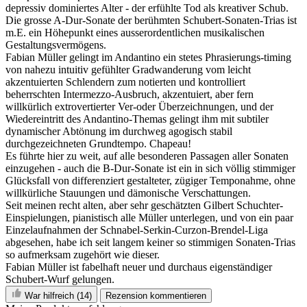
depressiv dominiertes Alter - der erfühlte Tod als kreativer Schub.
Die grosse A-Dur-Sonate der berühmten Schubert-Sonaten-Trias ist
m.E. ein Höhepunkt eines ausserordentlichen musikalischen
Gestaltungsvermögens.
Fabian Müller gelingt im Andantino ein stetes Phrasierungs-timing
von nahezu intuitiv gefühlter Gradwanderung vom leicht
akzentuierten Schlendern zum notierten und kontrolliert
beherrschten Intermezzo-Ausbruch, akzentuiert, aber fern
willkürlich extrovertierter Ver-oder Überzeichnungen, und der
Wiedereintritt des Andantino-Themas gelingt ihm mit subtiler
dynamischer Abtönung im durchweg agogisch stabil
durchgezeichneten Grundtempo. Chapeau!
Es führte hier zu weit, auf alle besonderen Passagen aller Sonaten
einzugehen - auch die B-Dur-Sonate ist ein in sich völlig stimmiger
Glücksfall von differenziert gestalteter, zügiger Temponahme, ohne
willkürliche Stauungen und dämonische Verschattungen.
Seit meinen recht alten, aber sehr geschätzten Gilbert Schuchter-
Einspielungen, pianistisch alle Müller unterlegen, und von ein paar
Einzelaufnahmen der Schnabel-Serkin-Curzon-Brendel-Liga
abgesehen, habe ich seit langem keiner so stimmigen Sonaten-Trias
so aufmerksam zugehört wie dieser.
Fabian Müller ist fabelhaft neuer und durchaus eigenständiger
Schubert-Wurf gelungen.
War hilfreich
(14)
Rezension kommentieren