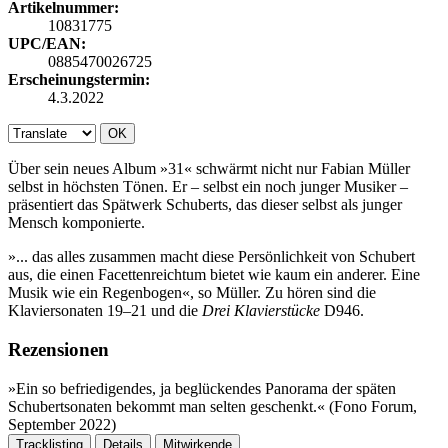
Artikelnummer:
10831775
UPC/EAN:
0885470026725
Erscheinungstermin:
4.3.2022
OK
Über sein neues Album »31« schwärmt nicht nur Fabian Müller
selbst in höchsten Tönen. Er – selbst ein noch junger Musiker –
präsentiert das Spätwerk Schuberts, das dieser selbst als junger
Mensch komponierte.
»... das alles zusammen macht diese Persönlichkeit von Schubert
aus, die einen Facettenreichtum bietet wie kaum ein anderer. Eine
Musik wie ein Regenbogen«, so Müller. Zu hören sind die
Klaviersonaten 19–21 und die
Drei Klavierstücke
D946.
Rezensionen
»Ein so befriedigendes, ja beglückendes Panorama der späten
Schubertsonaten bekommt man selten geschenkt.​« (Fono Forum,
September 2022)
Tracklisting
Details
Mitwirkende