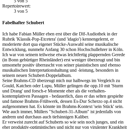
5 von 5
Repertoirewert:
3 von 5
Fabelhafter Schubert
Ich habe Fabian Müller eben erst über die Dlf-Audiothek in der
Rubrik 'Klassik-Pop-Etcetera' (und 'idagio') kennengelernt, er
moderierte dort qua eigener Stücke-Auswahl seine musikalische
Entwicklung, nunmehr Anfang 30 schon Hochschullehrer in Köln.
Ich war von seinem teilweise etwas leichtfertig plappernden Gerede
(in Bonn gebürtiger Rheinländer) erst weniger überzeugt und bin
umsomehr positiv überrascht von seiner pianistischen und ebenso
musikalischen Interpretationshaltung und -leistung, besonders in
seinem neuen Schubert-Doppelalbum.
Seine Brahms-CD überzeugt mich nur halbwegs im Vergleich zu
Gould, Katchen oder Lupu, Müller gelingen die opp.10 mit 'Sturm
und Drang' und forsch-e Momente eher als die verhalten-
kontemplativen Passagen - bedauerlich, dass er das selten gespielte
und famose Brahms-Frühwerk, dessen Es-Dur Scherzo op.4 nicht
aufgenommen hat. Es könnte im Brahms-Kontext 'sein Stück' sein.
Wie auch immer, Müllers "Schubert-31-Album" ist jedenfalls von
andrem und durchaus auch tiefsinnigen Kaliber.
Er verweist zurecht auf Schuberts so wie sein noch junges, und ein
eher produktiv-optimistisches und nicht nur von virulenter Krankheit